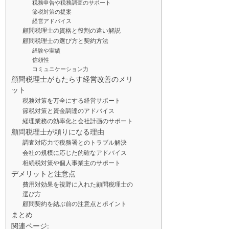
税務申告や税務調査のサポート
節税対策の提案
経営アドバイス
顧問税理士の資格と役割の違い解説
顧問税理士の選び方と契約方法
経験や実績
信頼性
コミュニケーション力
顧問税理士がもたらす経営改善のメリ
ット
税務対策を万全にする経営サポート
節税対策と資金調達のアドバイス
経理業務の効率化と会社計画のサポート
顧問税理士が頼りになる理由
調査対応力で税務署とのトラブル解決
会社の規模に応じた的確なアドバイス
相続税対策や個人事業主のサポート
デメリットと注意点
費用対効果を視野に入れた顧問税理士の
選び方
顧問契約を結ぶ前の注意点とポイント
まとめ
関連ページ: